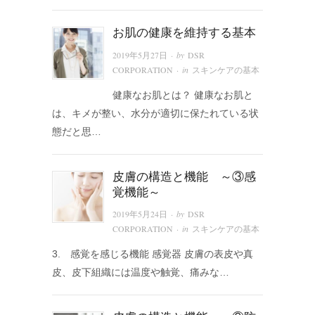
お肌の健康を維持する基本
· by
2019年5月27日
DSR
· in
CORPORATION
スキンケアの基本
健康なお肌とは？ 健康なお肌と
は、キメが整い、水分が適切に保たれている状
態だと思…
皮膚の構造と機能 ～③感
覚機能～
· by
2019年5月24日
DSR
· in
CORPORATION
スキンケアの基本
3. 感覚を感じる機能 感覚器 皮膚の表皮や真
皮、皮下組織には温度や触覚、痛みな…