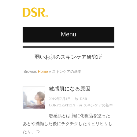
Menu
弱いお肌のスキンケア研究所
Browse:
Home
»
スキンケアの基本
敏感肌になる原因
· by
2019年7月4日
DSR
· in
CORPORATION
スキンケアの基本
敏感肌とは 顔に化粧品を塗った
あとや洗顔した後にチクチクしたりヒリヒリし
たり、つ…