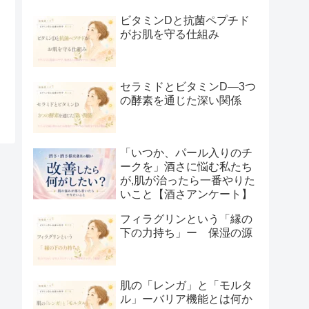
ビタミンDと抗菌ペプチド
がお肌を守る仕組み
セラミドとビタミンD―3つ
の酵素を通じた深い関係
「いつか、パール入りのチ
ークを」酒さに悩む私たち
が,肌が治ったら一番やりた
いこと【酒さアンケート】
フィラグリンという「縁の
下の力持ち」ー 保湿の源
肌の「レンガ」と「モルタ
ル」ーバリア機能とは何か