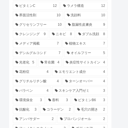
ビタミンC
12
ラメラ構造
12
界面活性剤
10
洗顔料
10
グリセリンフリー
10
脂漏性皮膚炎
9
クレンジング
9
ニキビ
8
ダブル洗顔
8
メディア掲載
7
植物エキス
7
デシルグルコシド
7
オイルフリー
5
光老化
5
常在菌
4
炎症性サイトカイン
4
花粉症
4
エモリエント成分
4
グリチルリチン酸
4
ターンオーバー
4
パラベン
4
スキンケア入門ゼミ
3
環境保全
3
香料
3
ビタミンB6
3
抗酸化
3
コラーゲン
2
毛穴の開き
2
アンバサダー
2
プロパンジオール
2