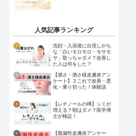
人気記事ランキング
洗顔・入浴後に出現しがち
な「白いモロモロ・モサモ
サ」取っちゃダメ？改善し
た人は何をした？
【酒さ・酒さ様皮膚炎アン
ケート】２これで改善・悪
化・乗り切った！体験談
【レチノールの噂】シミが
増える？朝はダメ？医学博
士が検証！
【脂漏性皮膚炎アンケー