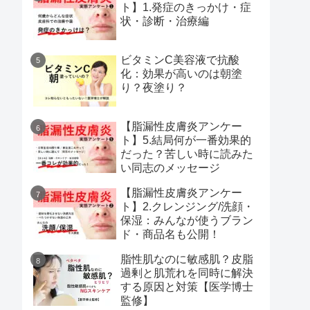
ト】1.発症のきっかけ・症
状・診断・治療編
ビタミンC美容液で抗酸
化：効果が高いのは朝塗
り？夜塗り？
【脂漏性皮膚炎アンケー
ト】5.結局何が一番効果的
だった？苦しい時に読みた
い同志のメッセージ
【脂漏性皮膚炎アンケー
ト】2.クレンジング/洗顔・
保湿：みんなが使うブラン
ド・商品名も公開！
脂性肌なのに敏感肌？皮脂
過剰と肌荒れを同時に解決
する原因と対策【医学博士
監修】