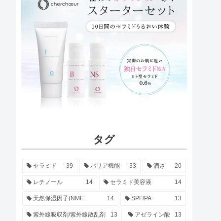
タグ
セラミド
39
バリア機能
33
酒さ
20
レチノール
14
セラミド美容液
14
天然保湿因子(NMF
14
SPF/PA
13
紫外線吸収剤/紫外線散乱剤
13
アゼライン酸
13