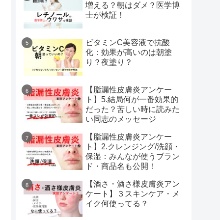
増える？朝はダメ？医学博
士が検証！
ビタミンC美容液で抗酸
化：効果が高いのは朝塗
り？夜塗り？
【脂漏性皮膚炎アンケー
ト】5.結局何が一番効果的
だった？苦しい時に読みた
い同志のメッセージ
【脂漏性皮膚炎アンケー
ト】2.クレンジング/洗顔・
保湿：みんなが使うブラン
ド・商品名も公開！
【酒さ・酒さ様皮膚炎アン
ケート】３スキンケア・メ
イク何使ってる？