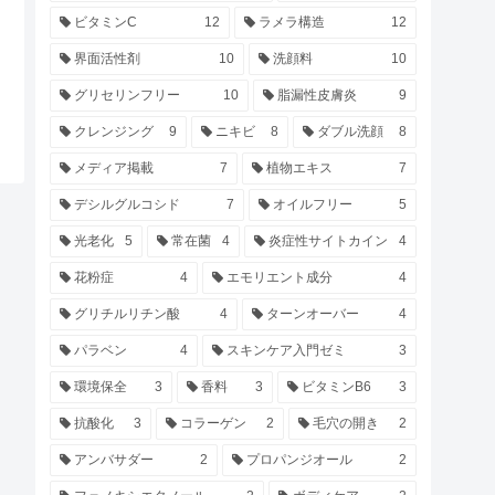
ビタミンC
12
ラメラ構造
12
界面活性剤
10
洗顔料
10
グリセリンフリー
10
脂漏性皮膚炎
9
クレンジング
9
ニキビ
8
ダブル洗顔
8
メディア掲載
7
植物エキス
7
デシルグルコシド
7
オイルフリー
5
光老化
5
常在菌
4
炎症性サイトカイン
4
花粉症
4
エモリエント成分
4
グリチルリチン酸
4
ターンオーバー
4
パラベン
4
スキンケア入門ゼミ
3
環境保全
3
香料
3
ビタミンB6
3
抗酸化
3
コラーゲン
2
毛穴の開き
2
アンバサダー
2
プロパンジオール
2