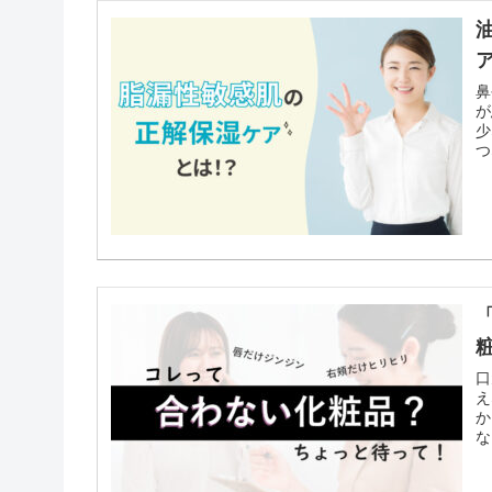
鼻
が
少
つ
ま
口
え
か
な