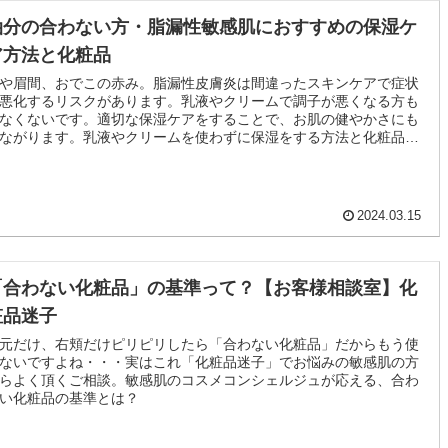
油分の合わない方・脂漏性敏感肌におすすめの保湿ケ
ア方法と化粧品
や眉間、おでこの赤み。脂漏性皮膚炎は間違ったスキンケアで症状
悪化するリスクがあります。乳液やクリームで調子が悪くなる方も
なくないです。適切な保湿ケアをすることで、お肌の健やかさにも
ながります。乳液やクリームを使わずに保湿をする方法と化粧品を
とめました
2024.03.15
「合わない化粧品」の基準って？【お客様相談室】化
粧品迷子
元だけ、右頬だけピリピリしたら「合わない化粧品」だからもう使
ないですよね・・・実はこれ「化粧品迷子」でお悩みの敏感肌の方
らよく頂くご相談。敏感肌のコスメコンシェルジュが応える、合わ
い化粧品の基準とは？