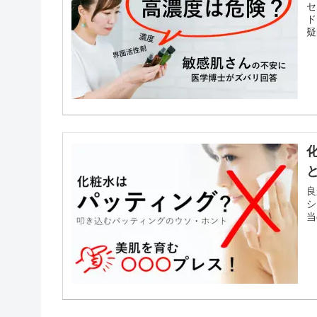
セ
ド
疑
良
シ
当