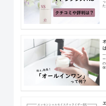
っ
た
て
一
ー
の
保
ェ