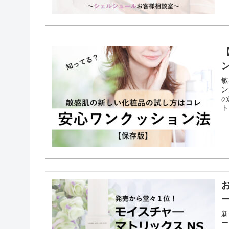
敏
ン
の
ト
新
ー