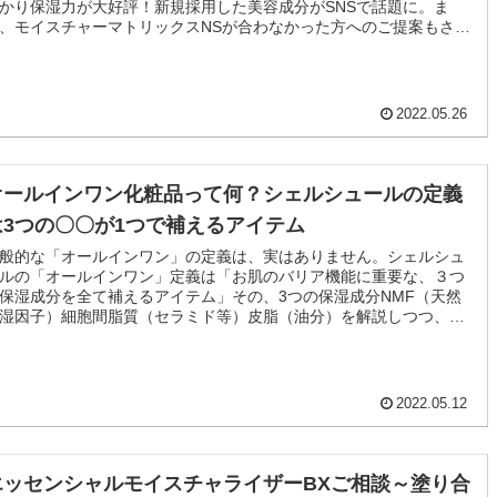
かり保湿力が大好評！新規採用した美容成分がSNSで話題に。ま
、モイスチャーマトリックスNSが合わなかった方へのご提案もさせ
頂きます。
2022.05.26
オールインワン化粧品って何？シェルシュールの定義
は3つの〇〇が1つで補えるアイテム
般的な「オールインワン」の定義は、実はありません。シェルシュ
ルの「オールインワン」定義は「お肌のバリア機能に重要な、３つ
保湿成分を全て補えるアイテム」その、3つの保湿成分NMF（天然
湿因子）細胞間脂質（セラミド等）皮脂（油分）を解説しつつ、シ
ルシュールのオールインワンアイテムをご紹介します。
2022.05.12
エッセンシャルモイスチャライザーBXご相談～塗り合