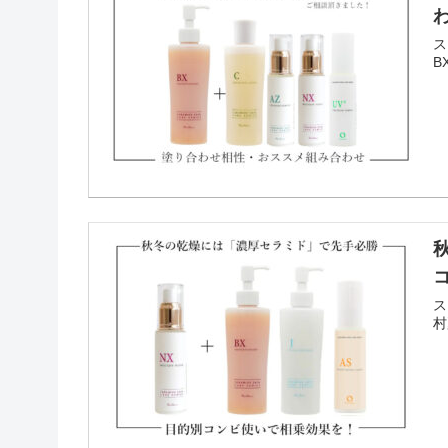
ス
B
ス
村