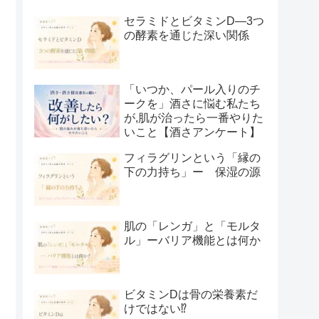
セラミドとビタミンD―3つ
の酵素を通じた深い関係
「いつか、パール入りのチ
ークを」酒さに悩む私たち
が,肌が治ったら一番やりた
いこと【酒さアンケート】
フィラグリンという「縁の
下の力持ち」ー 保湿の源
肌の「レンガ」と「モルタ
ル」ーバリア機能とは何か
ビタミンDは骨の栄養素だ
けではない⁉