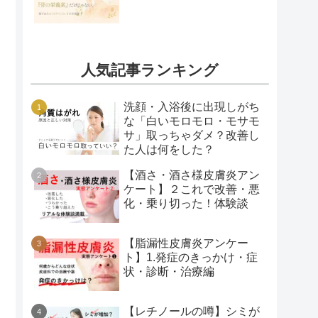
人気記事ランキング
洗顔・入浴後に出現しがち
な「白いモロモロ・モサモ
サ」取っちゃダメ？改善し
た人は何をした？
【酒さ・酒さ様皮膚炎アン
ケート】２これで改善・悪
化・乗り切った！体験談
【脂漏性皮膚炎アンケー
ト】1.発症のきっかけ・症
状・診断・治療編
【レチノールの噂】シミが