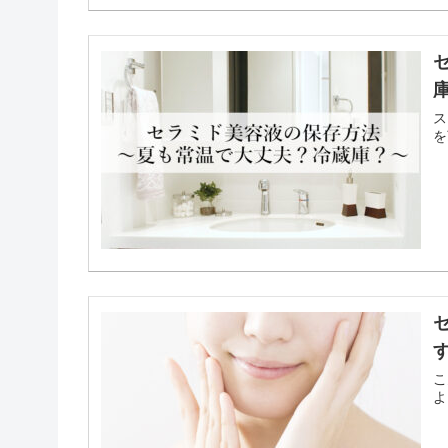
ス
を
こ
よ