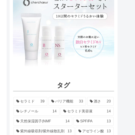
タグ
セラミド
39
バリア機能
33
酒さ
20
レチノール
14
セラミド美容液
14
天然保湿因子(NMF
14
SPF/PA
13
紫外線吸収剤/紫外線散乱剤
13
アゼライン酸
13