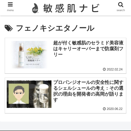
敏感肌,脂漏性皮膚炎,酒さ,ニキビのスキンケア情報を発信
menu
search
フェノキシエタノール
超が付く敏感肌のセラミド美容液
はキャリーオーバーまで防腐剤フ
リー
2022.02.24
プロパンジオールの安全性に関す
るシェルシュールの考え：その選
択の理由を開発者の高岡が語りま
す
2020.06.22