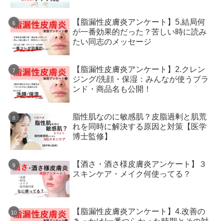
【脂漏性皮膚炎アンケート】5.結局何
が一番効果的だった？苦しい時に読み
たい同志のメッセージ
【脂漏性皮膚炎アンケート】2.クレン
ジング/洗顔・保湿：みんなが使うブラ
ンド・商品名も公開！
脂性肌なのに敏感肌？皮脂過剰と肌荒
れを同時に解決する原因と対策【医学
博士監修】
【酒さ・酒さ様皮膚炎アンケート】３
スキンケア・メイク何使ってる？
【脂漏性皮膚炎アンケート】4.改善の