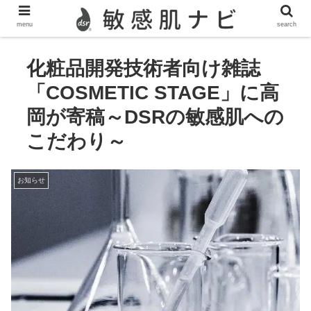
敏感肌,脂漏性皮膚炎,酒さ,ニキビのスキンケア情報を発信
menu
search
化粧品開発技術者向け雑誌
「COSMETIC STAGE」に高
岡が寄稿～DSRの敏感肌への
こだわり～
お知らせ