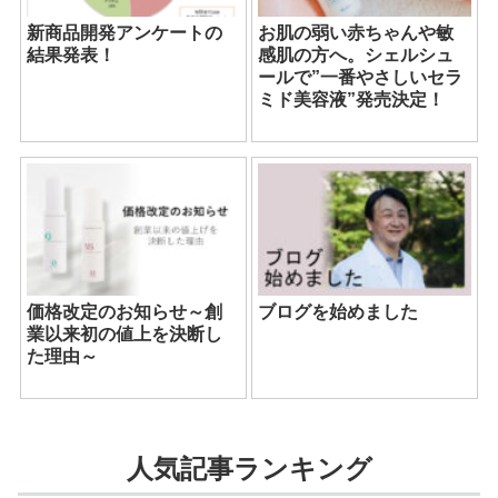
新商品開発アンケートの
お肌の弱い赤ちゃんや敏
結果発表！
感肌の方へ。シェルシュ
ールで”一番やさしいセラ
ミド美容液”発売決定！
価格改定のお知らせ～創
ブログを始めました
業以来初の値上を決断し
た理由～
人気記事ランキング