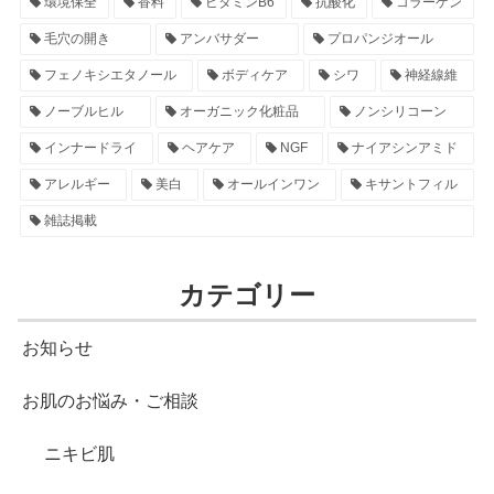
環境保全
香料
ビタミンB6
抗酸化
コラーゲン
毛穴の開き
アンバサダー
プロパンジオール
フェノキシエタノール
ボディケア
シワ
神経線維
ノーブルヒル
オーガニック化粧品
ノンシリコーン
インナードライ
ヘアケア
NGF
ナイアシンアミド
アレルギー
美白
オールインワン
キサントフィル
雑誌掲載
カテゴリー
お知らせ
お肌のお悩み・ご相談
ニキビ肌