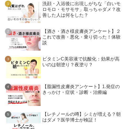
洗顔・入浴後に出現しがちな「白いモ
ロモロ・モサモサ」取っちゃダメ？改
善した人は何をした？
【酒さ・酒さ様皮膚炎アンケート】２
これで改善・悪化・乗り切った！体験
談
ビタミンC美容液で抗酸化：効果が高
いのは朝塗り？夜塗り？
【脂漏性皮膚炎アンケート】1.発症の
きっかけ・症状・診断・治療編
【レチノールの噂】シミが増える？朝
はダメ？医学博士が検証！