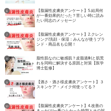
【脂漏性皮膚炎アンケート】5.結局何
が一番効果的だった？苦しい時に読み
たい同志のメッセージ
【脂漏性皮膚炎アンケート】2.クレン
ジング/洗顔・保湿：みんなが使うブラ
ンド・商品名も公開！
脂性肌なのに敏感肌？皮脂過剰と肌荒
れを同時に解決する原因と対策【医学
博士監修】
【酒さ・酒さ様皮膚炎アンケート】３
スキンケア・メイク何使ってる？
【脂漏性皮膚炎アンケート】4.改善の
きっかけ/一番つらかった時期とその対