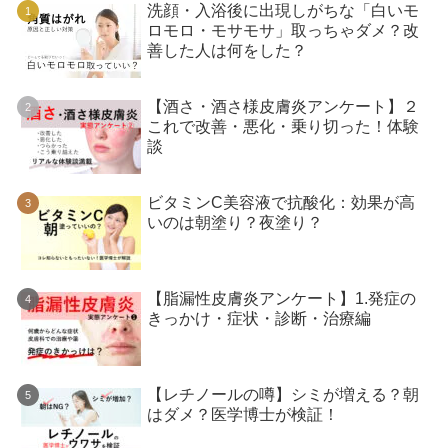
洗顔・入浴後に出現しがちな「白いモ
ロモロ・モサモサ」取っちゃダメ？改
善した人は何をした？
【酒さ・酒さ様皮膚炎アンケート】２
これで改善・悪化・乗り切った！体験
談
ビタミンC美容液で抗酸化：効果が高
いのは朝塗り？夜塗り？
【脂漏性皮膚炎アンケート】1.発症の
きっかけ・症状・診断・治療編
【レチノールの噂】シミが増える？朝
はダメ？医学博士が検証！