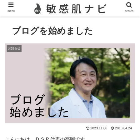
敏感肌,脂漏性皮膚炎,酒さ,ニキビのスキンケア情報を発信
menu
search
ブログを始めました
お知らせ
2023.11.06
2013.04.24
こんにちは。ＤＳＲ代表の高岡です。