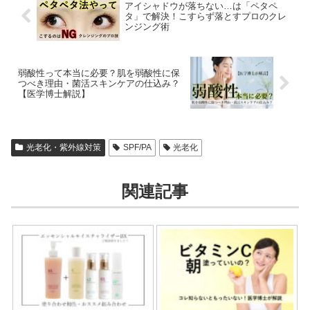
アイシャドウが落ちない…は「ペタペ
タ」で解決！こすらず落とすプロのクレ
ンジング術
弱酸性って本当に必要？肌を弱酸性に保
つべき理由・菌活スキンケアの仕込み？
【医学博士解説】
光老化・紫外線対策
SPF/PA
光老化
関連記事