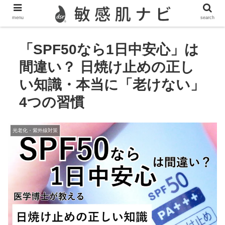
敏感肌,脂漏性皮膚炎,酒さ,ニキビのスキンケア情報を発信
menu
search
「SPF50なら1日中安心」は
間違い？ 日焼け止めの正し
い知識・本当に「老けない」
4つの習慣
光老化・紫外線対策