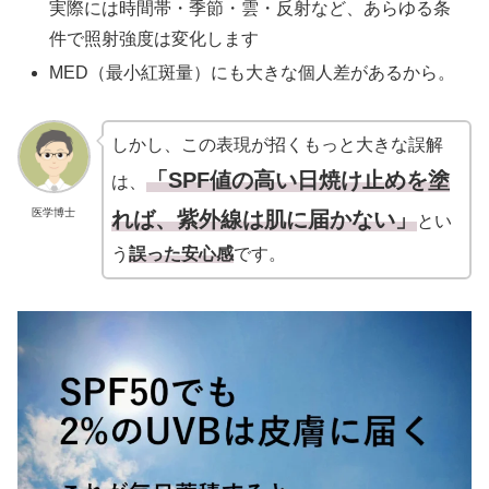
実際には時間帯・季節・雲・反射など、あらゆる条
件で照射強度は変化します
MED（最小紅斑量）にも大きな個人差があるから。
しかし、この表現が招くもっと大きな誤解
「SPF値の高い日焼け止めを塗
は、
医学博士
れば、紫外線は肌に届かない」
とい
う
誤った安心感
です。