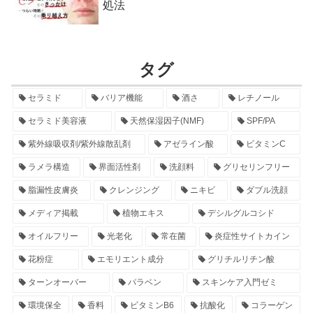
処法
タグ
セラミド
バリア機能
酒さ
レチノール
セラミド美容液
天然保湿因子(NMF)
SPF/PA
紫外線吸収剤/紫外線散乱剤
アゼライン酸
ビタミンC
ラメラ構造
界面活性剤
洗顔料
グリセリンフリー
脂漏性皮膚炎
クレンジング
ニキビ
ダブル洗顔
メディア掲載
植物エキス
デシルグルコシド
オイルフリー
光老化
常在菌
炎症性サイトカイン
花粉症
エモリエント成分
グリチルリチン酸
ターンオーバー
パラベン
スキンケア入門ゼミ
環境保全
香料
ビタミンB6
抗酸化
コラーゲン