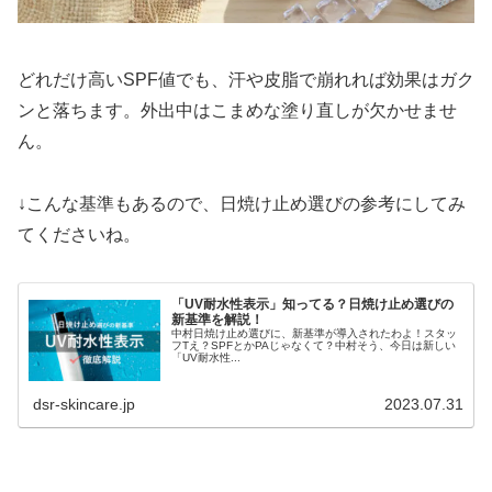
どれだけ高いSPF値でも、汗や皮脂で崩れれば効果はガク
ンと落ちます。外出中はこまめな塗り直しが欠かせませ
ん。
↓こんな基準もあるので、日焼け止め選びの参考にしてみ
てくださいね。
「UV耐水性表示」知ってる？日焼け止め選びの
新基準を解説！
中村日焼け止め選びに、新基準が導入されたわよ！スタッ
フTえ？SPFとかPAじゃなくて？中村そう、今日は新しい
「UV耐水性...
dsr-skincare.jp
2023.07.31