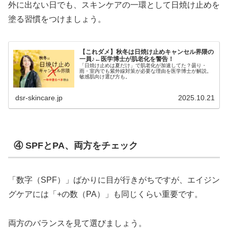
外に出ない日でも、スキンケアの一環として日焼け止めを
塗る習慣をつけましょう。
【これダメ】秋冬は日焼け止めキャンセル界隈の
一員♪←医学博士が肌老化を警告！
「日焼け止めは夏だけ」で肌老化が加速してた？曇り・
雨・室内でも紫外線対策が必要な理由を医学博士が解説。
敏感肌向け選び方も。
dsr-skincare.jp
2025.10.21
④ SPFとPA、両方をチェック
「数字（SPF）」ばかりに目が行きがちですが、エイジン
グケアには「+の数（PA）」も同じくらい重要です。
両方のバランスを見て選びましょう。