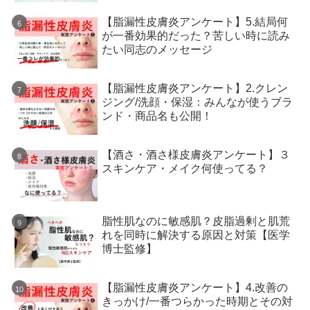
【脂漏性皮膚炎アンケート】5.結局何
が一番効果的だった？苦しい時に読み
たい同志のメッセージ
【脂漏性皮膚炎アンケート】2.クレン
ジング/洗顔・保湿：みんなが使うブラ
ンド・商品名も公開！
【酒さ・酒さ様皮膚炎アンケート】３
スキンケア・メイク何使ってる？
脂性肌なのに敏感肌？皮脂過剰と肌荒
れを同時に解決する原因と対策【医学
博士監修】
【脂漏性皮膚炎アンケート】4.改善の
きっかけ/一番つらかった時期とその対