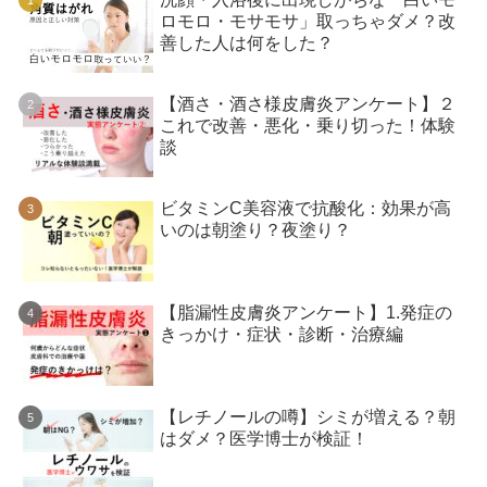
ロモロ・モサモサ」取っちゃダメ？改
善した人は何をした？
【酒さ・酒さ様皮膚炎アンケート】２
これで改善・悪化・乗り切った！体験
談
ビタミンC美容液で抗酸化：効果が高
いのは朝塗り？夜塗り？
【脂漏性皮膚炎アンケート】1.発症の
きっかけ・症状・診断・治療編
【レチノールの噂】シミが増える？朝
はダメ？医学博士が検証！