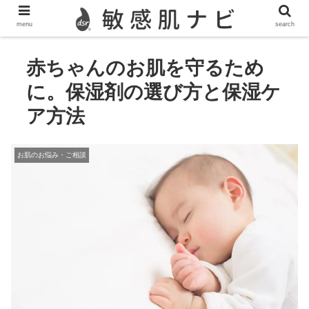
敏感肌,脂漏性皮膚炎,酒さ,ニキビのスキンケア情報を発信
menu
search
赤ちゃんのお肌を守るため
に。保湿剤の選び方と保湿ケ
ア方法
お肌のお悩み・ご相談