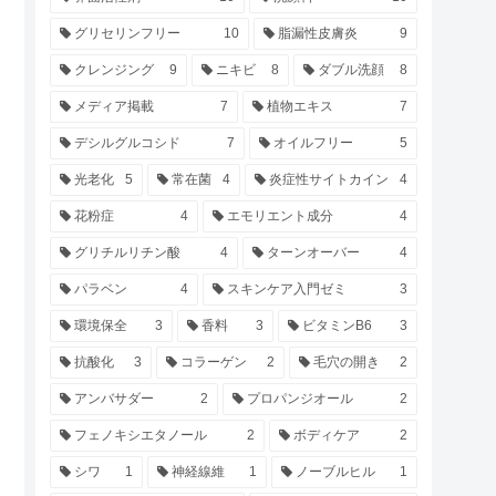
グリセリンフリー
10
脂漏性皮膚炎
9
クレンジング
9
ニキビ
8
ダブル洗顔
8
メディア掲載
7
植物エキス
7
デシルグルコシド
7
オイルフリー
5
光老化
5
常在菌
4
炎症性サイトカイン
4
花粉症
4
エモリエント成分
4
グリチルリチン酸
4
ターンオーバー
4
パラベン
4
スキンケア入門ゼミ
3
環境保全
3
香料
3
ビタミンB6
3
抗酸化
3
コラーゲン
2
毛穴の開き
2
アンバサダー
2
プロパンジオール
2
フェノキシエタノール
2
ボディケア
2
シワ
1
神経線維
1
ノーブルヒル
1