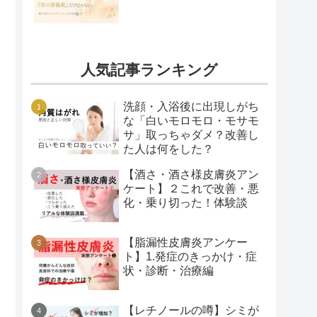
人気記事ランキング
洗顔・入浴後に出現しがち
な「白いモロモロ・モサモ
サ」取っちゃダメ？改善し
た人は何をした？
【酒さ・酒さ様皮膚炎アン
ケート】２これで改善・悪
化・乗り切った！体験談
【脂漏性皮膚炎アンケー
ト】1.発症のきっかけ・症
状・診断・治療編
【レチノールの噂】シミが