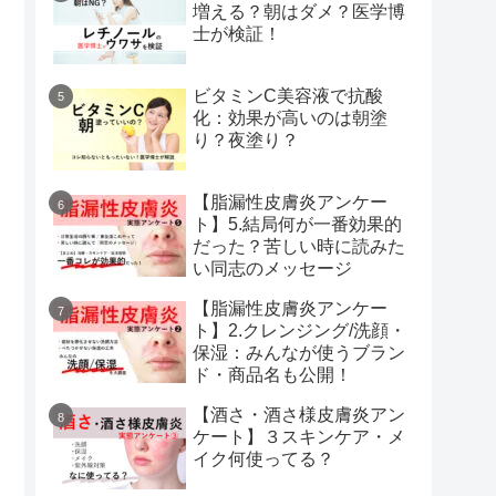
増える？朝はダメ？医学博
士が検証！
ビタミンC美容液で抗酸
化：効果が高いのは朝塗
り？夜塗り？
【脂漏性皮膚炎アンケー
ト】5.結局何が一番効果的
だった？苦しい時に読みた
い同志のメッセージ
【脂漏性皮膚炎アンケー
ト】2.クレンジング/洗顔・
保湿：みんなが使うブラン
ド・商品名も公開！
【酒さ・酒さ様皮膚炎アン
ケート】３スキンケア・メ
イク何使ってる？