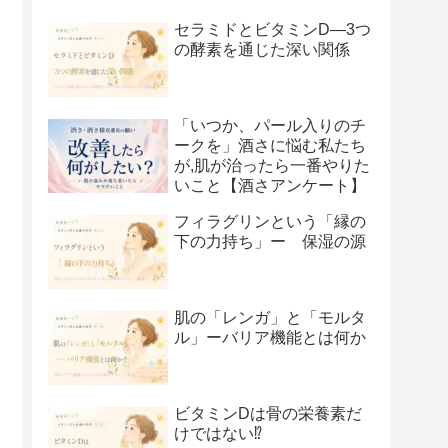
セラミドとビタミンD―3つ
の酵素を通じた深い関係
「いつか、パール入りのチ
ークを」酒さに悩む私たち
が,肌が治ったら一番やりた
いこと【酒さアンケート】
フィラグリンという「縁の
下の力持ち」ー 保湿の源
肌の「レンガ」と「モルタ
ル」ーバリア機能とは何か
ビタミンDは骨の栄養素だ
けではない⁉