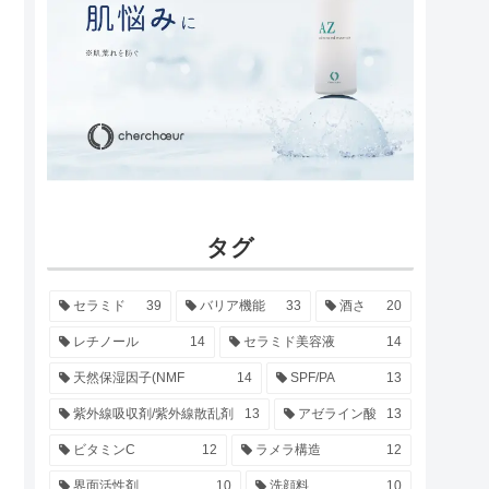
タグ
セラミド
39
バリア機能
33
酒さ
20
レチノール
14
セラミド美容液
14
天然保湿因子(NMF
14
SPF/PA
13
紫外線吸収剤/紫外線散乱剤
13
アゼライン酸
13
ビタミンC
12
ラメラ構造
12
界面活性剤
10
洗顔料
10