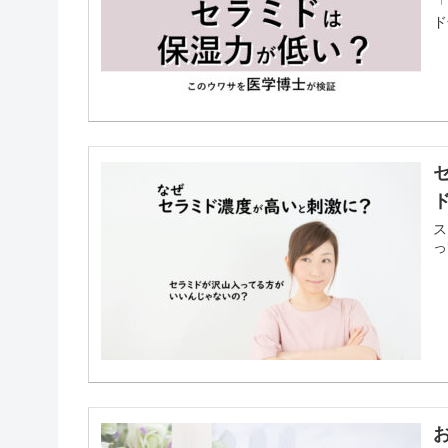
「
ド
ス
っ