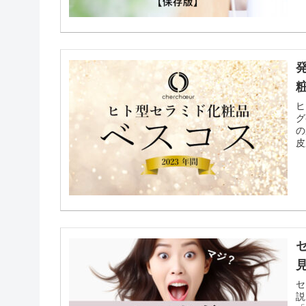
ヒ
グ
の
皮
セ
説