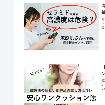
セ
ド
疑
敏
ン
の
ト