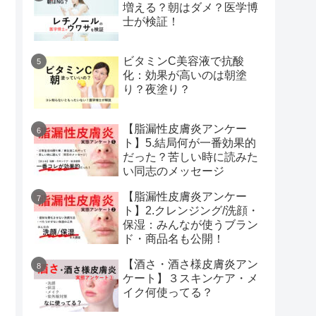
増える？朝はダメ？医学博
士が検証！
ビタミンC美容液で抗酸
化：効果が高いのは朝塗
り？夜塗り？
【脂漏性皮膚炎アンケー
ト】5.結局何が一番効果的
だった？苦しい時に読みた
い同志のメッセージ
【脂漏性皮膚炎アンケー
ト】2.クレンジング/洗顔・
保湿：みんなが使うブラン
ド・商品名も公開！
【酒さ・酒さ様皮膚炎アン
ケート】３スキンケア・メ
イク何使ってる？