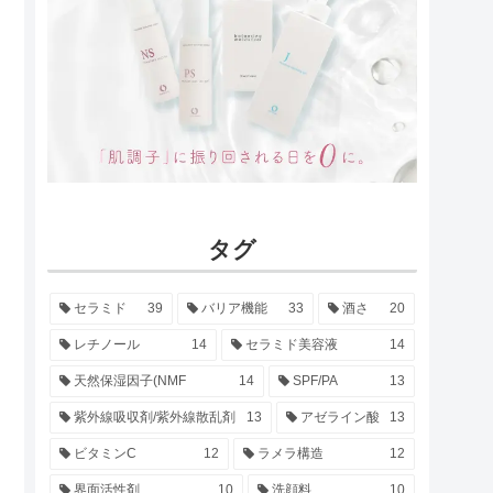
タグ
セラミド
39
バリア機能
33
酒さ
20
レチノール
14
セラミド美容液
14
天然保湿因子(NMF
14
SPF/PA
13
紫外線吸収剤/紫外線散乱剤
13
アゼライン酸
13
ビタミンC
12
ラメラ構造
12
界面活性剤
10
洗顔料
10