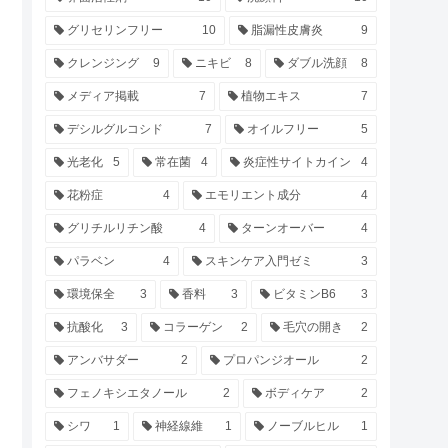
グリセリンフリー
10
脂漏性皮膚炎
9
クレンジング
9
ニキビ
8
ダブル洗顔
8
メディア掲載
7
植物エキス
7
デシルグルコシド
7
オイルフリー
5
光老化
5
常在菌
4
炎症性サイトカイン
4
花粉症
4
エモリエント成分
4
グリチルリチン酸
4
ターンオーバー
4
パラベン
4
スキンケア入門ゼミ
3
環境保全
3
香料
3
ビタミンB6
3
抗酸化
3
コラーゲン
2
毛穴の開き
2
アンバサダー
2
プロパンジオール
2
フェノキシエタノール
2
ボディケア
2
シワ
1
神経線維
1
ノーブルヒル
1