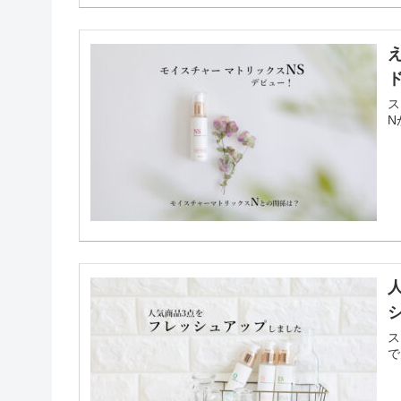
ス
N
ス
で