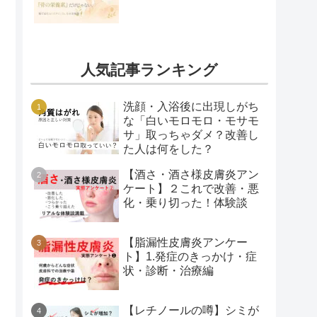
人気記事ランキング
洗顔・入浴後に出現しがち
な「白いモロモロ・モサモ
サ」取っちゃダメ？改善し
た人は何をした？
【酒さ・酒さ様皮膚炎アン
ケート】２これで改善・悪
化・乗り切った！体験談
【脂漏性皮膚炎アンケー
ト】1.発症のきっかけ・症
状・診断・治療編
【レチノールの噂】シミが