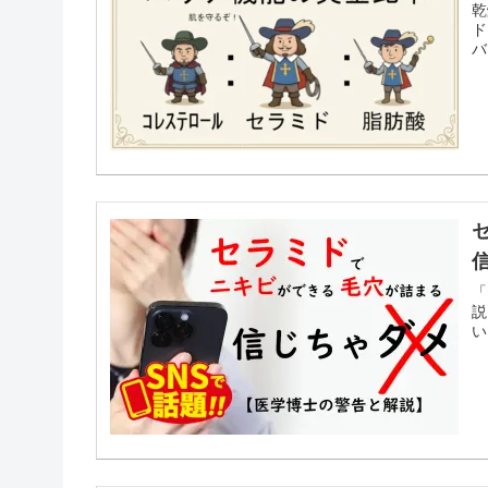
乾
ド
バ
「
説
い