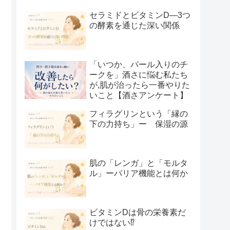
セラミドとビタミンD―3つ
の酵素を通じた深い関係
「いつか、パール入りのチ
ークを」酒さに悩む私たち
が,肌が治ったら一番やりた
いこと【酒さアンケート】
フィラグリンという「縁の
下の力持ち」ー 保湿の源
肌の「レンガ」と「モルタ
ル」ーバリア機能とは何か
ビタミンDは骨の栄養素だ
けではない⁉