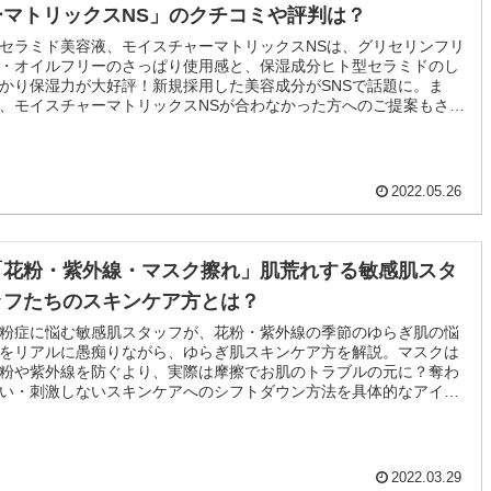
ーマトリックスNS」のクチコミや評判は？
セラミド美容液、モイスチャーマトリックスNSは、グリセリンフリ
・オイルフリーのさっぱり使用感と、保湿成分ヒト型セラミドのし
かり保湿力が大好評！新規採用した美容成分がSNSで話題に。ま
、モイスチャーマトリックスNSが合わなかった方へのご提案もさせ
頂きます。
2022.05.26
「花粉・紫外線・マスク擦れ」肌荒れする敏感肌スタ
ッフたちのスキンケア方とは？
粉症に悩む敏感肌スタッフが、花粉・紫外線の季節のゆらぎ肌の悩
をリアルに愚痴りながら、ゆらぎ肌スキンケア方を解説。マスクは
粉や紫外線を防ぐより、実際は摩擦でお肌のトラブルの元に？奪わ
い・刺激しないスキンケアへのシフトダウン方法を具体的なアイテ
と共に解説し＆お肌に優しい日焼け止めの選び方をご紹介します。
2022.03.29