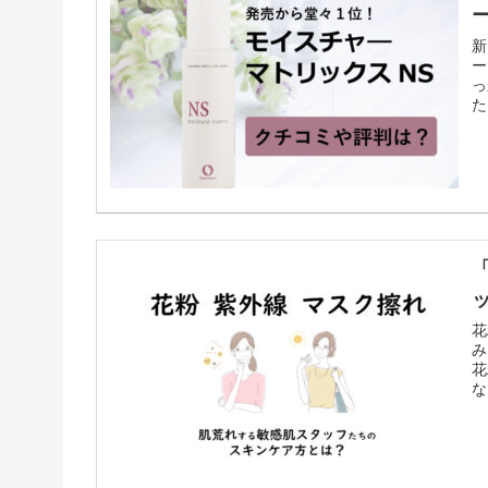
新
ー
っ
た
て
花
み
花
な
ム