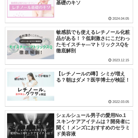
基礎のキソ
2024.04.05
敏感肌でも使えるレチノール化粧
品がある！？低刺激さにこだわっ
たモイスチャ―マトリックスQを
徹底解剖
2023.12.15
【レチノールの噂】シミが増え
る？朝はダメ？医学博士が検証！
2022.03.05
シェルシュール男子の愛用No.1
スキンケアアイテムは？開発者に
聞く！メンズにおすすめのセラミ
ド美容液