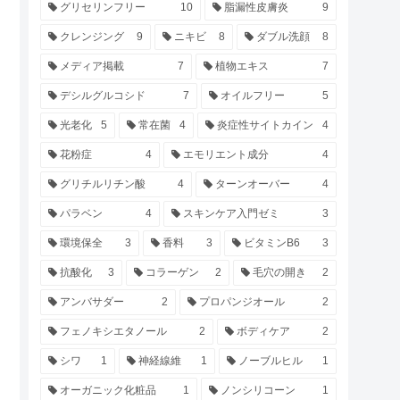
グリセリンフリー
10
脂漏性皮膚炎
9
クレンジング
9
ニキビ
8
ダブル洗顔
8
メディア掲載
7
植物エキス
7
デシルグルコシド
7
オイルフリー
5
光老化
5
常在菌
4
炎症性サイトカイン
4
花粉症
4
エモリエント成分
4
グリチルリチン酸
4
ターンオーバー
4
パラベン
4
スキンケア入門ゼミ
3
環境保全
3
香料
3
ビタミンB6
3
抗酸化
3
コラーゲン
2
毛穴の開き
2
アンバサダー
2
プロパンジオール
2
フェノキシエタノール
2
ボディケア
2
シワ
1
神経線維
1
ノーブルヒル
1
オーガニック化粧品
1
ノンシリコーン
1