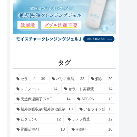
タグ
セラミド
39
バリア機能
33
酒さ
20
レチノール
14
セラミド美容液
14
天然保湿因子(NMF
14
SPF/PA
13
紫外線吸収剤/紫外線散乱剤
13
アゼライン酸
13
ビタミンC
12
ラメラ構造
12
界面活性剤
10
洗顔料
10