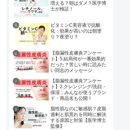
増える？朝はダメ？医学博
士が検証！
ビタミンC美容液で抗酸
化：効果が高いのは朝塗
り？夜塗り？
【脂漏性皮膚炎アンケー
ト】5.結局何が一番効果的
だった？苦しい時に読みた
い同志のメッセージ
【脂漏性皮膚炎アンケー
ト】2.クレンジング/洗顔・
保湿：みんなが使うブラン
ド・商品名も公開！
脂性肌なのに敏感肌？皮脂
過剰と肌荒れを同時に解決
する原因と対策【医学博士
監修】