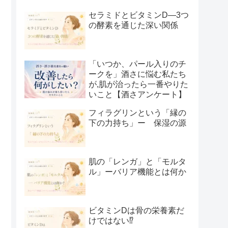
セラミドとビタミンD―3つ
の酵素を通じた深い関係
「いつか、パール入りのチ
ークを」酒さに悩む私たち
が,肌が治ったら一番やりた
いこと【酒さアンケート】
フィラグリンという「縁の
下の力持ち」ー 保湿の源
肌の「レンガ」と「モルタ
ル」ーバリア機能とは何か
ビタミンDは骨の栄養素だ
けではない⁉