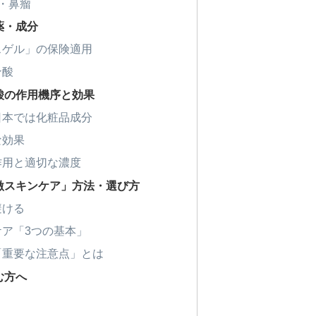
・鼻瘤
薬・成分
スゲル」の保険適用
ン酸
酸の作用機序と効果
日本では化粧品成分
な効果
作用と適切な濃度
激スキンケア」方法・選び方
避ける
ア「3つの基本」
「重要な注意点」とは
む方へ