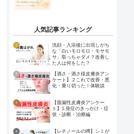
人気記事ランキング
洗顔・入浴後に出現しがち
な「白いモロモロ・モサモ
サ」取っちゃダメ？改善し
た人は何をした？
【酒さ・酒さ様皮膚炎アン
ケート】２これで改善・悪
化・乗り切った！体験談
【脂漏性皮膚炎アンケー
ト】1.発症のきっかけ・症
状・診断・治療編
【レチノールの噂】シミが